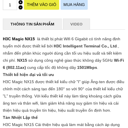
THÔNG TIN SẢN PHẨM
VIDEO
H3C Magic NX15
là thiết bị phát Wifi 6 Gigabit có tính năng định
tuyến mới được thiết kế bởi
H3C Intelligent Terminal Co., Ltd
.,
nhắm đến phân khúc người dùng cần tối ưu hiệu suất và tiết kiệm
chi phí.
NX15
sử dụng công nghệ giao thức không dây 5GHz
Wi-Fi
6 (802.11ax)
cung cấp tốc độ không dây
1501Mbps
.
Thiết kế hiện đại và tối ưu
H3C Magic NX15 được thiết kế kiểu chữ "I" giúp Ăng-ten được điều
chỉnh một cách sáng tạo đến 180° so với 90° của thiết kế kiểu chữ
"L" truyền thống. Với kiểu thiết kế này làm tăng khoảng cách giữa
ăng ten và thân wifi, làm giảm khả năng suy giảm tín hiệu và cải
thiện hiệu quả truyền tín hiệu, hiệu suất truyền ổn định hơn.
Tản Nhiệt Lập thể
H3C Magic NX15
Cải thiện hiệu quả làm mát bằng cách áp dụng