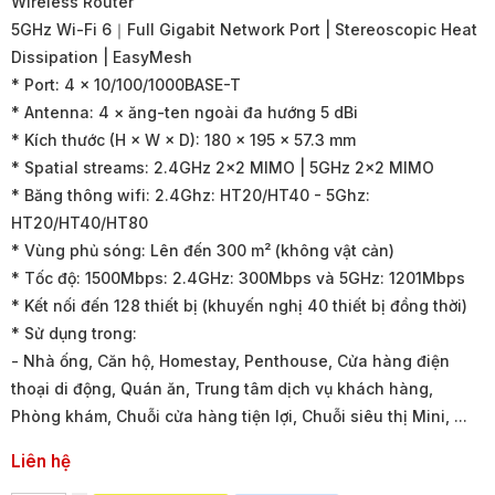
Wireless Router
5GHz Wi-Fi 6｜Full Gigabit Network Port | Stereoscopic Heat
Dissipation | EasyMesh
* Port: 4 × 10/100/1000BASE-T
* Antenna: 4 × ăng-ten ngoài đa hướng 5 dBi
* Kích thước (H × W × D): 180 × 195 × 57.3 mm
* Spatial streams: 2.4GHz 2×2 MIMO | 5GHz 2×2 MIMO
* Băng thông wifi: 2.4Ghz: HT20/HT40 - 5Ghz:
HT20/HT40/HT80
* Vùng phủ sóng: Lên đến 300 m² (không vật cản)
* Tốc độ: 1500Mbps: 2.4GHz: 300Mbps và 5GHz: 1201Mbps
* Kết nối đến 128 thiết bị (khuyến nghị 40 thiết bị đồng thời)
* Sử dụng trong:
- Nhà ống, Căn hộ, Homestay, Penthouse, Cửa hàng điện
thoại di động, Quán ăn, Trung tâm dịch vụ khách hàng,
Phòng khám, Chuỗi cửa hàng tiện lợi, Chuỗi siêu thị Mini, ...
Liên hệ