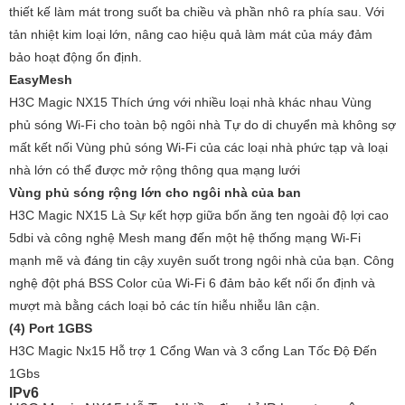
thiết kế làm mát trong suốt ba chiều và phần nhô ra phía sau. Với
tản nhiệt kim loại lớn, nâng cao hiệu quả làm mát của máy đảm
bảo hoạt động ổn định
.
EasyMesh
H3C Magic NX15
Thích ứng với nhiều loại nhà khác nhau Vùng
phủ sóng Wi-Fi cho toàn bộ ngôi nhà Tự do di chuyển mà không sợ
mất kết nối Vùng phủ sóng Wi-Fi của các loại nhà phức tạp và loại
nhà lớn có thể được mở rộng thông qua mạng lưới
Vùng phủ sóng rộng lớn cho ngôi nhà của ban
H3C Magic NX15 Là
Sự kết hợp giữa bốn ăng ten ngoài độ lợi cao
5dbi và công nghệ Mesh mang đến một hệ thống mạng Wi-Fi
mạnh mẽ và đáng tin cậy xuyên suốt trong ngôi nhà của bạn. Công
nghệ đột phá BSS Color của Wi-Fi 6 đảm bảo kết nối ổn định và
mượt mà bằng cách loại bỏ các tín hiễu nhiễu lân cận.
(4) Port 1GBS
H3C Magic Nx15 Hỗ trợ 1 Cổng Wan và 3 cổng Lan Tốc Độ Đến
1Gbs
IPv6