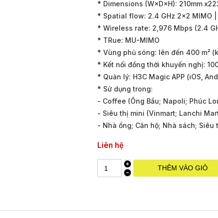
* Dimensions (W×D×H): 210mm x2
* Spatial flow: 2.4 GHz 2x2 MIMO 
* Wireless rate: 2,976 Mbps (2.4 
* TRue: MU-MIMO
* Vùng phủ sóng: lên đến 400 m² (
* Kết nối đồng thời khuyến nghị: 100 t
* Quản lý: H3C Magic APP (iOS, And
* Sử dụng trong:
- Coffee (Ông Bầu; Napoli; Phúc Lo
- Siêu thị mini (Vinmart; Lanchi Mart
- Nhà ống; Căn hộ; Nhà sách; Siêu th
Liên hệ