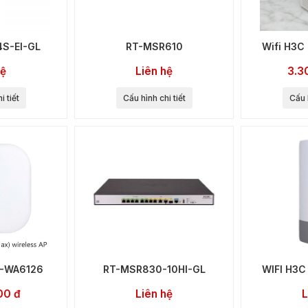
S-EI-GL
RT-MSR610
Wifi H3
hệ
Liên hệ
3.3
i tiết
Cấu hình chi tiết
Cấu h
P-WA6126
RT-MSR830-10HI-GL
WIFI H3
00 đ
Liên hệ
L