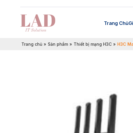
Trang Chủ
G
Trang chủ
»
Sản phẩm
»
Thiết bị mạng H3C
»
H3C Ma