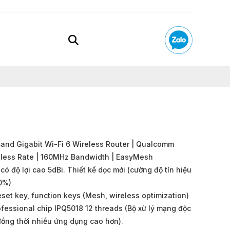
d Gigabit Wi-Fi 6 Wireless Router | Qualcomm
eless Rate | 160MHz Bandwidth | EasyMesh
ó độ lợi cao 5dBi. Thiết kế dọc mới (cường độ tín hiệu
0%)
eset key, function keys (Mesh, wireless optimization)
fessional chip IPQ5018 12 threads (Bộ xử lý mạng độc
 đồng thời nhiều ứng dụng cao hơn).