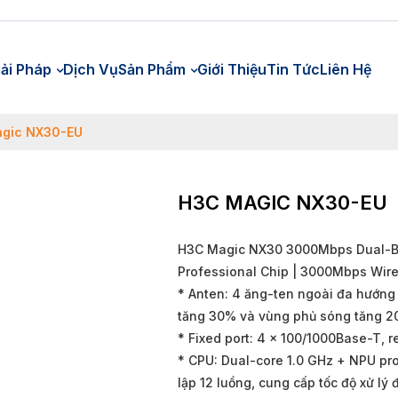
iải Pháp
Dịch Vụ
Sản Phẩm
Giới Thiệu
Tin Tức
Liên Hệ
gic NX30-EU
H3C MAGIC NX30-EU
H3C Magic NX30 3000Mbps Dual-Ban
Professional Chip | 3000Mbps Wir
* Anten: 4 ăng-ten ngoài đa hướng c
tăng 30% và vùng phủ sóng tăng 2
* Fixed port: 4 x 100/1000Base-T, r
* CPU: Dual-core 1.0 GHz + NPU pro
lập 12 luồng, cung cấp tốc độ xử lý