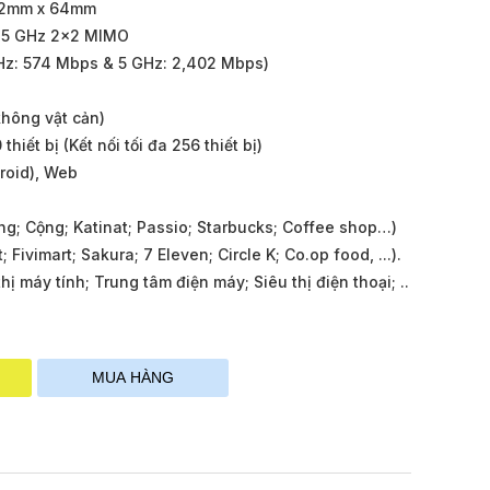
22mm x 64mm
| 5 GHz 2x2 MIMO
GHz: 574 Mbps & 5 GHz: 2,402 Mbps)
không vật cản)
hiết bị (Kết nối tối đa 256 thiết bị)
roid), Web
ng; Cộng; Katinat; Passio; Starbucks; Coffee shop…)
; Fivimart; Sakura; 7 Eleven; Circle K; Co.op food, ...).
ị máy tính; Trung tâm điện máy; Siêu thị điện thoại; ..