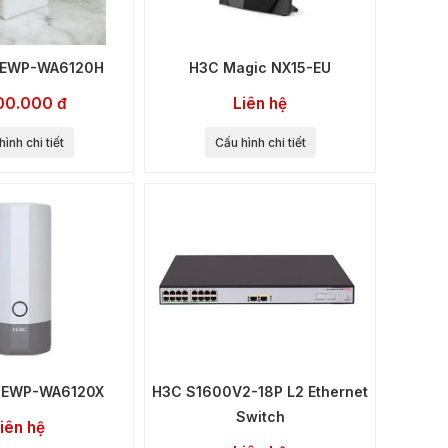
C EWP-WA6120H
H3C Magic NX15-EU
00.000 đ
Liên hệ
ình chi tiết
Cấu hình chi tiết
C EWP-WA6120X
H3C S1600V2-18P L2 Ethernet
Switch
iên hệ