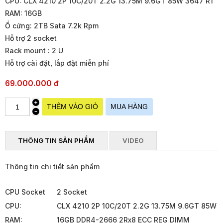
CPU: CLX 4210 2P 10C/20T 2.2G 13.75M 9.6GT 85W 3647 R1
RAM: 16GB
Ổ cứng: 2TB Sata 7.2k Rpm
Hỗ trợ 2 socket
Rack mount : 2 U
Hỗ trợ cài đặt, lắp đặt miễn phí
69.000.000 đ
THÔNG TIN SẢN PHẨM
VIDEO
Thông tin chi tiết sản phẩm
CPU Socket
2 Socket
CPU:
CLX 4210 2P 10C/20T 2.2G 13.75M 9.6GT 85W 
RAM:
16GB DDR4-2666 2Rx8 ECC REG DIMM