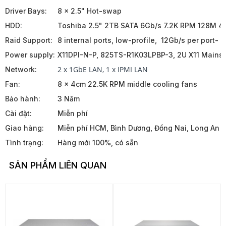
Driver Bays:
8 x 2.5" Hot-swap
HDD:
Toshiba 2.5" 2TB SATA 6Gb/s 7.2K RPM 128M 4
Raid Support:
8 internal ports, low-profile, 12Gb/s per port- 
Power supply:
X11DPI-N-P, 825TS-R1K03LPBP-3, 2U X11 Mainst
2 x 1GbE LAN, 1 x IPMI LAN
Network:
Fan:
8 x 4cm 22.5K RPM middle cooling fans
Bảo hành:
3 Năm
Cài đặt:
Miễn phí
Giao hàng:
Miễn phí HCM, Bình Dương, Đồng Nai, Long An
Tình trạng:
Hàng mới 100%, có sẵn
SẢN PHẨM LIÊN QUAN