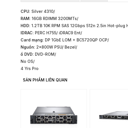
CPU
: Silver 4310/
RAM
: 16GB RDIMM 3200MTs/
HDD
: 1.2TB 10K RPM SAS 12Gbps 512n 2.5in Hot-plug H
IDRAC
: PERC H755/ iDRAC9 Ent/
Card mạng
: DP 1GbE LOM + BC5720QP OCP/
Nguồn
: 2x800W PSU/ Bezel/
ổ DVD
: DVD-ROM/
No OS/
4 Yrs Pro
SẢN PHẨM LIÊN QUAN