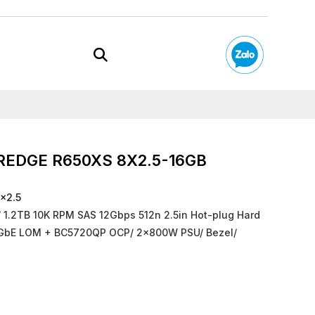
REDGE R650XS 8X2.5-16GB
8x2.5
 1.2TB 10K RPM SAS 12Gbps 512n 2.5in Hot-plug Hard
 1GbE LOM + BC5720QP OCP/ 2x800W PSU/ Bezel/