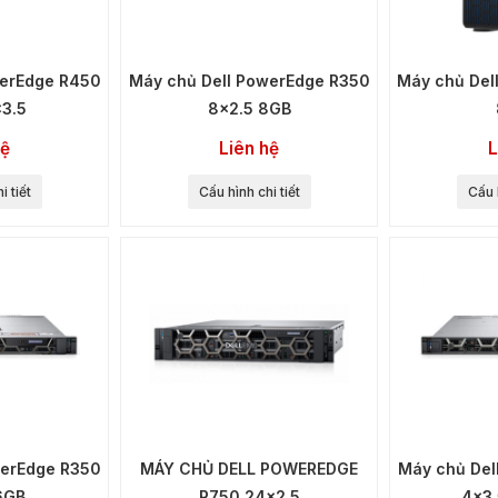
owerEdge R450
Máy chủ Dell PowerEdge R350
Máy chủ De
3.5
8x2.5 8GB
hệ
Liên hệ
L
i tiết
Cấu hình chi tiết
Cấu h
owerEdge R350
MÁY CHỦ DELL POWEREDGE
Máy chủ De
6GB
R750 24x2.5
4x3.