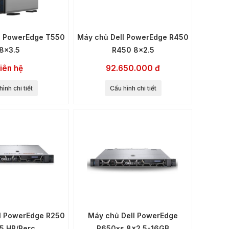
ll PowerEdge T550
Máy chủ Dell PowerEdge R450
8x3.5
R450 8x2.5
iên hệ
92.650.000 đ
ình chi tiết
Cấu hình chi tiết
ll PowerEdge R250
Máy chủ Dell PowerEdge
5 HP/Perc
R650xs 8x2.5-16GB