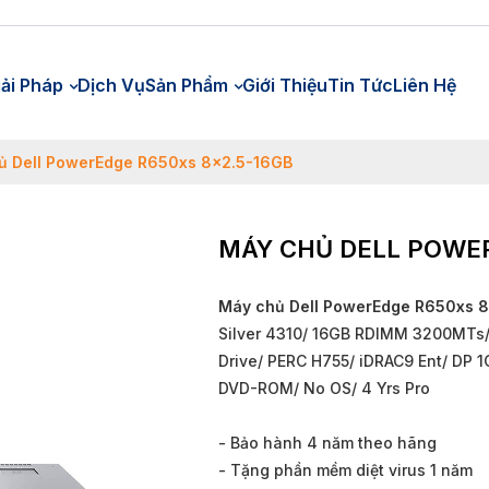
iải Pháp
Dịch Vụ
Sản Phẩm
Giới Thiệu
Tin Tức
Liên Hệ
ủ Dell PowerEdge R650xs 8x2.5-16GB
MÁY CHỦ DELL POWE
Máy chủ Dell PowerEdge R650xs 
Silver 4310/ 16GB RDIMM 3200MTs/
Drive/ PERC H755/ iDRAC9 Ent/ DP
DVD-ROM/ No OS/ 4 Yrs Pro
- Bảo hành 4 năm theo hãng
- Tặng phần mềm diệt virus 1 năm