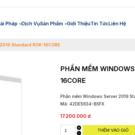
iải Pháp
Dịch Vụ
Sản Phẩm
Giới Thiệu
Tin Tức
Liên Hệ
 2019 Standard ROK-16CORE
PHẦN MỀM WINDOWS 
16CORE
Phần mềm Windows Server 2019 S
Mã: 42DES634-BSFX
17.200.000 đ