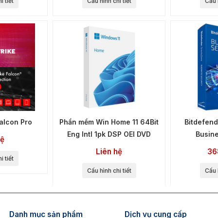
i tiết
Cấu hình chi tiết
Cấu h
alcon Pro
Phần mềm Win Home 11 64Bit
Bitdefend
Eng Intl 1pk DSP OEI DVD
Busine
hệ
Liên hệ
36
i tiết
Cấu hình chi tiết
Cấu h
Danh mục sản phẩm
Dịch vụ cung cấp