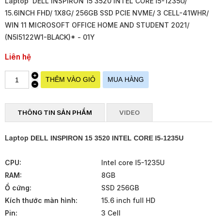
Laptop DELL INSPIRON 15 3520 INTEL CORE I5-1235U/
15.6INCH FHD/ 1X8G/ 256GB SSD PCIE NVME/ 3 CELL-41WHR/
WIN 11 MICROSOFT OFFICE HOME AND STUDENT 2021/
(N5I5122W1-BLACK)* - 01Y
Liên hệ
THÔNG TIN SẢN PHẨM
VIDEO
Laptop
DELL INSPIRON 15 3520 INTEL CORE I5-1235U
CPU:
Intel core I5-1235U
RAM:
8GB
Ổ cứng:
SSD 256GB
Kích thước màn hình:
15.6 inch full HD
Pin:
3 Cell