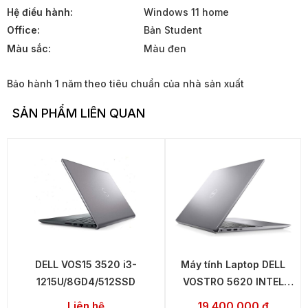
Hệ điều hành:
Windows 11 home
Office:
Bản Student
Màu sắc:
Màu đen
Bảo hành 1 năm theo tiêu chuẩn của nhà sản xuất
SẢN PHẨM LIÊN QUAN
DELL VOS15 3520 i3-
Máy tính Laptop DELL
1215U/8GD4/512SSD
VOSTRO 5620 INTEL
CORE I5
Liên hệ
19.400.000 đ